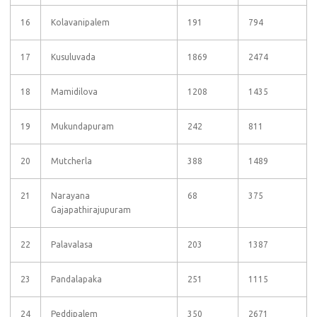
16
Kolavanipalem
191
794
17
Kusuluvada
1869
2474
18
Mamidilova
1208
1435
19
Mukundapuram
242
811
20
Mutcherla
388
1489
21
Narayana
68
375
Gajapathirajupuram
22
Palavalasa
203
1387
23
Pandalapaka
251
1115
24
Peddipalem
350
2671