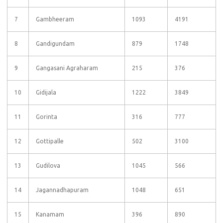
7
Gambheeram
1093
4191
8
Gandigundam
879
1748
9
Gangasani Agraharam
215
376
10
Gidijala
1222
3849
11
Gorinta
316
777
12
Gottipalle
502
3100
13
Gudilova
1045
566
14
Jagannadhapuram
1048
651
15
Kanamam
396
890