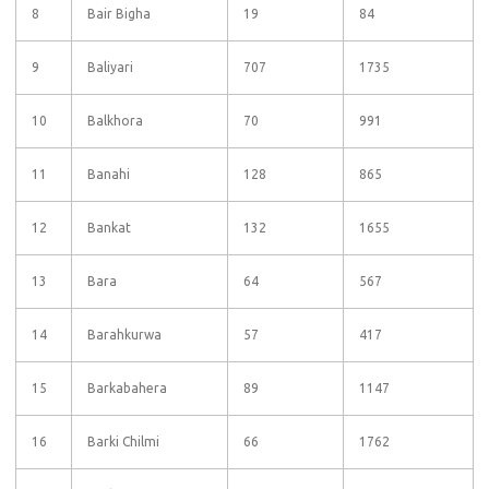
8
Bair Bigha
19
84
9
Baliyari
707
1735
10
Balkhora
70
991
11
Banahi
128
865
12
Bankat
132
1655
13
Bara
64
567
14
Barahkurwa
57
417
15
Barkabahera
89
1147
16
Barki Chilmi
66
1762