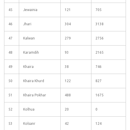
45
Jewainia
121
705
46
Jhari
304
3138
47
Kalwan
279
2756
48
Karamdih
93
2165
49
Khaira
38
746
50
Khaira Khurd
122
827
51
Khaira Pokhar
488
1675
52
Kolhua
20
0
53
Kolsanr
42
124