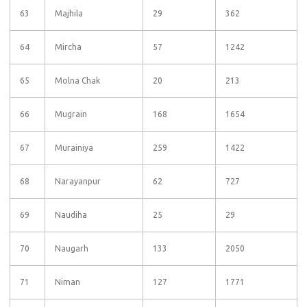
63
Majhila
29
362
64
Mircha
57
1242
65
Molna Chak
20
213
66
Mugrain
168
1654
67
Murainiya
259
1422
68
Narayanpur
62
727
69
Naudiha
25
29
70
Naugarh
133
2050
71
Niman
127
1771