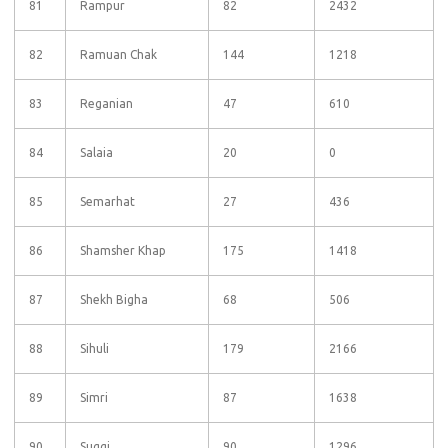
81
Rampur
82
2432
82
Ramuan Chak
144
1218
83
Reganian
47
610
84
Salaia
20
0
85
Semarhat
27
436
86
Shamsher Khap
175
1418
87
Shekh Bigha
68
506
88
Sihuli
179
2166
89
Simri
87
1638
90
Suggi
90
1296