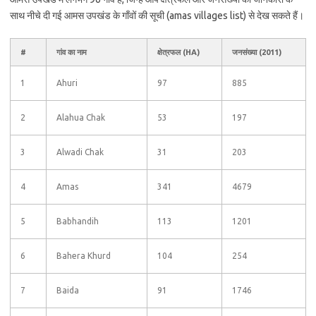
साथ नीचे दी गई आमस उपखंड के गाँवों की सूची (amas villages list) से देख सकते हैं।
#
गांव का नाम
क्षेत्रफल (HA)
जनसंख्या (2011)
1
Ahuri
97
885
2
Alahua Chak
53
197
3
Alwadi Chak
31
203
4
Amas
341
4679
5
Babhandih
113
1201
6
Bahera Khurd
104
254
7
Baida
91
1746