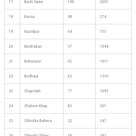
17
Barki Sawo
190
2601
18
Barua
48
274
19
Bazidpur
64
733
20
Bindraban
57
1044
21
Bishunpur
65
1011
22
Budhaul
62
1510
23
Chaprdah
77
1095
24
Chature Khap
85
501
25
Chhotka Bahera
22
547
26
Chhotki Chilmi
38
387