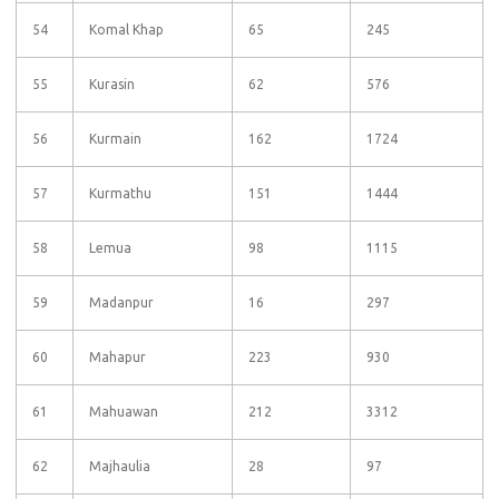
54
Komal Khap
65
245
55
Kurasin
62
576
56
Kurmain
162
1724
57
Kurmathu
151
1444
58
Lemua
98
1115
59
Madanpur
16
297
60
Mahapur
223
930
61
Mahuawan
212
3312
62
Majhaulia
28
97