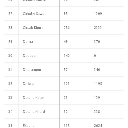
27
Chhotki Sawon
95
1309
28
Chitab Khurd
256
2333
29
Darna
49
370
30
Daudpur
140
0
31
Dharampur
57
346
32
Dhibra
123
1195
33
Dolaha Kalan
23
139
34
Dolaha Khurd
32
338
35
Ekauna
115
2624