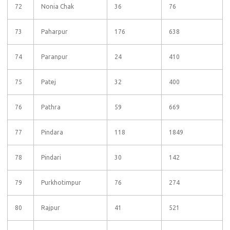
72
Nonia Chak
36
76
73
Paharpur
176
638
74
Paranpur
24
410
75
Patej
32
400
76
Pathra
59
669
77
Pindara
118
1849
78
Pindari
30
142
79
Purkhotimpur
76
274
80
Rajpur
41
521