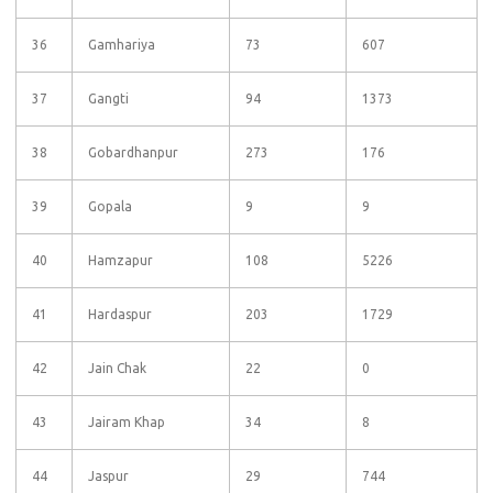
36
Gamhariya
73
607
37
Gangti
94
1373
38
Gobardhanpur
273
176
39
Gopala
9
9
40
Hamzapur
108
5226
41
Hardaspur
203
1729
42
Jain Chak
22
0
43
Jairam Khap
34
8
44
Jaspur
29
744