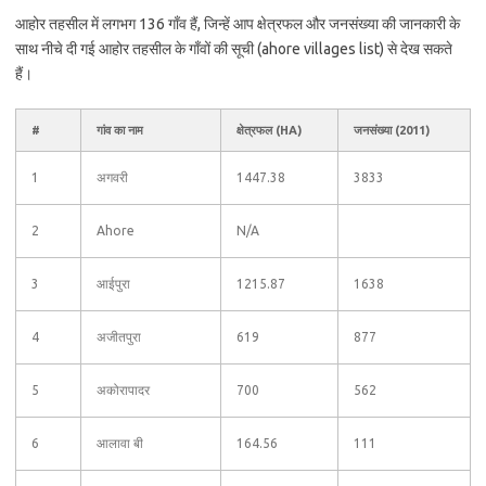
आहोर तहसील में लगभग 136 गाँव हैं, जिन्हें आप क्षेत्रफल और जनसंख्या की जानकारी के
साथ नीचे दी गई आहोर तहसील के गाँवों की सूची (ahore villages list) से देख सकते
हैं।
#
गांव का नाम
क्षेत्रफल (HA)
जनसंख्या (2011)
1
अगवरी
1447.38
3833
2
Ahore
N/A
3
आईपुरा
1215.87
1638
4
अजीतपुरा
619
877
5
अकोरापादर
700
562
6
आलावा बी
164.56
111