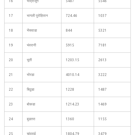
16
भाद्राजून
5487
5546
17
भागली पुरोहितान
724.46
1037
18
भेंसवाडा
844
5321
19
भंवरानी
5915
7181
20
भूती
1203.15
2613
21
भोरडा
4010.14
3222
22
बिठूडा
1228
1487
23
बोकडा
1214.23
1469
24
बुडतरा
1360
1155
25
चांदराई
1804.79
3479