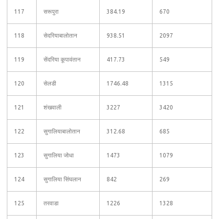
117
सरूपुरा
384.19
670
118
सेदरियाबालोतान
938.51
2097
119
सेंदरिया कूपावंतान
417.73
549
120
सेलडी
1746.48
1315
121
शंखवाली
3227
3420
122
सुगालियाबालोतान
312.68
685
123
सुगालिया जोधा
1473
1079
124
सुगालिया सिंघलान
842
269
125
तरवाडा
1226
1328