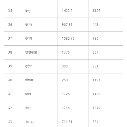
35
देच्छु
1422.2
1307
36
देवगढ
967.85
443
37
देवकी
1082.76
980
38
डोडीयाली
1775
607
39
दूदीया
909
853
40
गांगावा
260
1184
41
घाणा
3726
3458
42
गोदन
1716
3249
43
गोइन्दला
711.51
524