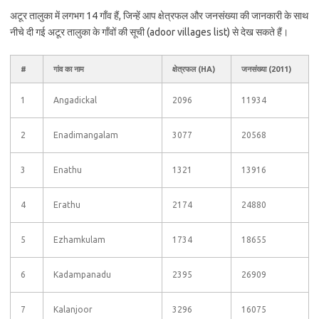
अटूर तालुका में लगभग 14 गाँव हैं, जिन्हें आप क्षेत्रफल और जनसंख्या की जानकारी के साथ
नीचे दी गई अटूर तालुका के गाँवों की सूची (adoor villages list) से देख सकते हैं।
#
गांव का नाम
क्षेत्रफल (HA)
जनसंख्या (2011)
1
Angadickal
2096
11934
2
Enadimangalam
3077
20568
3
Enathu
1321
13916
4
Erathu
2174
24880
5
Ezhamkulam
1734
18655
6
Kadampanadu
2395
26909
7
Kalanjoor
3296
16075