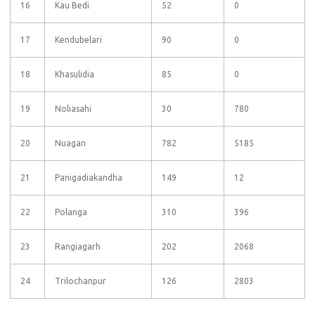
16
Kau Bedi
52
0
17
Kendubelari
90
0
18
Khasulidia
85
0
19
Noliasahi
30
780
20
Nuagan
782
5185
21
Panigadiakandha
149
12
22
Polanga
310
396
23
Rangiagarh
202
2068
24
Trilochanpur
126
2803