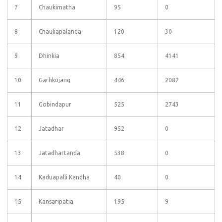
7
Chaukimatha
95
0
8
Chauliapalanda
120
30
9
Dhinkia
854
4141
10
Garhkujang
446
2082
11
Gobindapur
525
2743
12
Jatadhar
952
0
13
Jatadhartanda
538
0
14
Kaduapalli Kandha
40
0
15
Kansaripatia
195
9