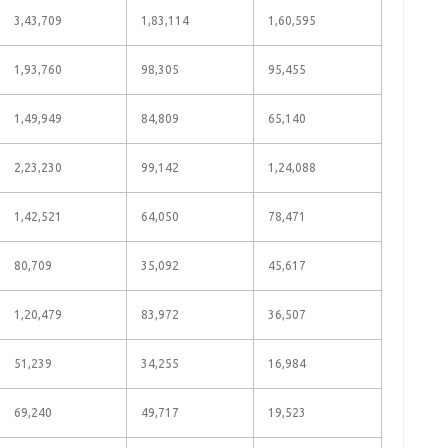
3,43,709
1,83,114
1,60,595
1,93,760
98,305
95,455
1,49,949
84,809
65,140
2,23,230
99,142
1,24,088
1,42,521
64,050
78,471
80,709
35,092
45,617
1,20,479
83,972
36,507
51,239
34,255
16,984
69,240
49,717
19,523