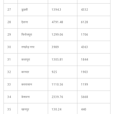
27
डूडसी
1394.3
4332
28
ऐलाना
4791.48
6128
29
फिरोजपुरा
1299.06
1706
30
रणछोड़ नगर
3989
4363
31
कलापुरा
1305.81
1844
32
कानदर
925
1903
33
कतरासान
1110.56
1199
34
केशवना
2339.76
5668
35
खानपुर
130.24
440