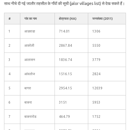
साथ नीचे दी गई जालौर तहसील के गाँवों की सूची (jalor villages list) से देख सकते हैं।
#
गांव का नाम
क्षेत्रफल (HA)
जनसंख्या (2011)
1
आडवाडा
714.01
1306
2
आकोली
2867.84
5550
3
आलासन
1836.74
3779
4
आंवलोज
1516.15
2824
5
बागरा
2954.15
12039
6
बाकरा
3151
5953
7
बाकरारोड
464.79
1752