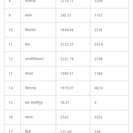
8
बालवाडा
2570.71
5206
9
बासन
543.51
1107
10
बीबलसर
1844.66
2343
11
बेरठ
2122.57
3034
12
भागलीसिंघलान
2221.79
2598
13
भेटाला
1980.31
1586
14
बिशनगढ
1979.07
4074
15
चक सामतीपुरा
78.01
0
16
चांदना
2365
3022
17
छिपी
121.69
160