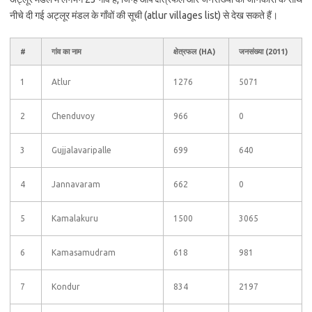
नीचे दी गई अट्लूर मंडल के गाँवों की सूची (atlur villages list) से देख सकते हैं।
#
गांव का नाम
क्षेत्रफल (HA)
जनसंख्या (2011)
1
Atlur
1276
5071
2
Chenduvoy
966
0
3
Gujjalavaripalle
699
640
4
Jannavaram
662
0
5
Kamalakuru
1500
3065
6
Kamasamudram
618
981
7
Kondur
834
2197