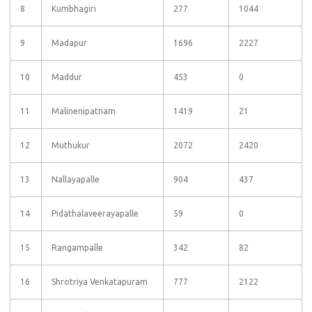
8
Kumbhagiri
277
1044
9
Madapur
1696
2227
10
Maddur
453
0
11
Malinenipatnam
1419
21
12
Muthukur
2072
2420
13
Nallayapalle
904
437
14
Pidathalaveerayapalle
59
0
15
Rangampalle
342
82
16
Shrotriya Venkatapuram
777
2122